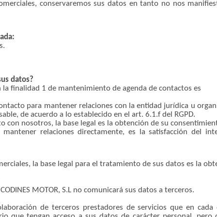
comerciales, conservaremos sus datos en tanto no nos manifiest
cada:
s.
sus datos?
en la finalidad 1 de mantenimiento de agenda de contactos es
ntacto para mantener relaciones con la entidad jurídica u organiz
sable, de acuerdo a lo establecido en el art. 6.1.f del RGPD.
o con nosotros, la base legal es la obtención de su consentimien
mantener relaciones directamente, es la satisfacción del int
erciales, la base legal para el tratamiento de sus datos es la ob
?
, CODINES MOTOR, S.L no comunicará sus datos a terceros.
aboración de terceros prestadores de servicios que en cada 
rio que tengan acceso a sus datos de carácter personal, pero q