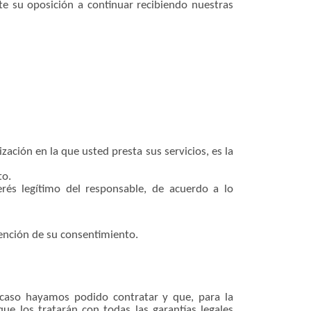
e su oposición a continuar recibiendo nuestras
ación en la que usted presta sus servicios, es la
to.
erés legítimo del responsable, de acuerdo a lo
tención de su consentimiento.
caso hayamos podido contratar y que, para la
ue los tratarán con todas las garantías legales