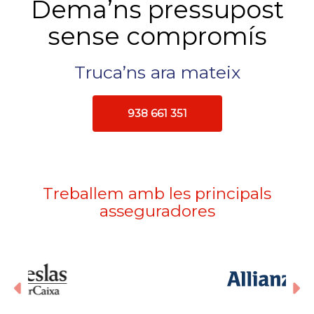
Dema’ns pressupost
sense compromís
Truca’ns ara mateix
938 661 351
Treballem amb les principals
asseguradores
Anterior
S