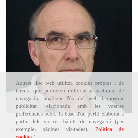
Aquest lloc web utilitza cookies pròpies i de
tercers que permeten millorar la usabilitat de
navegació, analitzar l'ús del web i mostrar
publicitat relacionada amb les vostres
preferències sobre la base d'un perfil elaborat a
partir dels vostres hàbits de navegació (per
exemple, pàgines visitades).
Política de
Inici
Avís Legal
Política de cookies
cookies
.'