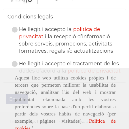
Condicions legals
He llegit i accepto la
política de
privacitat
i la recepció d’informació
sobre serveis, promocions, activitats
formatives, regals i/o actualitzacions
He llegit i accepto el tractament de les
dades d’acord a la
política de privacitat
Aquest lloc web utilitza cookies pròpies i de
tercers que permeten millorar la usabilitat de
navegació, analitzar l'ús del web i mostrar
Enviar
publicitat relacionada amb les vostres
preferències sobre la base d'un perfil elaborat a
partir dels vostres hàbits de navegació (per
exemple, pàgines visitades).
Política de
Inici
Avís Legal
Política de cookies
cookies
.'