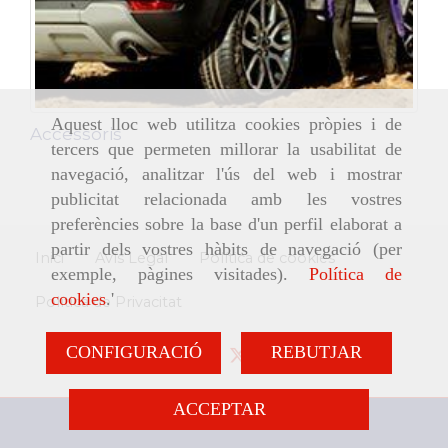
Aquest lloc web utilitza cookies pròpies i de
Accessoris
tercers que permeten millorar la usabilitat de
navegació, analitzar l'ús del web i mostrar
publicitat relacionada amb les vostres
preferències sobre la base d'un perfil elaborat a
partir dels vostres hàbits de navegació (per
Inici
Avís Legal
Política de cookies
exemple, pàgines visitades).
Política de
cookies
.'
Política de Privacitat
CONFIGURACIÓ
REBUTJAR
ACCEPTAR
938661351